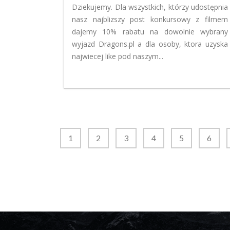
Dziekujemy. Dla wszystkich, którzy udostępnia
nasz najblizszy post konkursowy z filmem
dajemy 10% rabatu na dowolnie wybrany
wyjazd Dragons.pl a dla osoby, ktora uzyska
najwiecej like pod naszym...
1
2
3
4
5
6