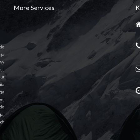
More Services
K
 do
zja
wy
i,
aut
nia
ja
we,
do
ja,
ych