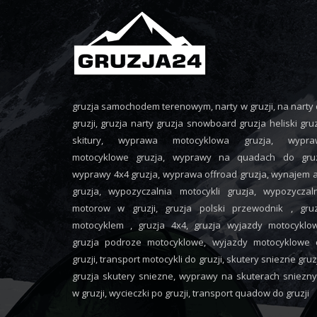
gruzja samochodem terenowym, narty w gruzji, na narty
gruzji, gruzja narty gruzja snowboard gruzja heliski gru
skitury, wyprawa motocyklowa gruzja, wypra
motocyklowe gruzja, wyprawy na quadach do gruzj
wyprawy 4x4 gruzja, wyprawa offroad gruzja, wynajem 
gruzja, wypozyczalnia motocykli gruzja, wypozyczal
motorow w gruzji, gruzja polski przewodnik , gruz
motocyklem , gruzja 4x4, gruzja wyjazdy motocyklo
gruzja podroze motocyklowe, wyjazdy motocyklowe 
gruzji, transport motocykli do gruzji, skutery sniezne gruz
gruzja skutery sniezne, wyprawy na skuterach sniezn
w gruzji, wycieczki po gruzji, transport quadow do gruzji