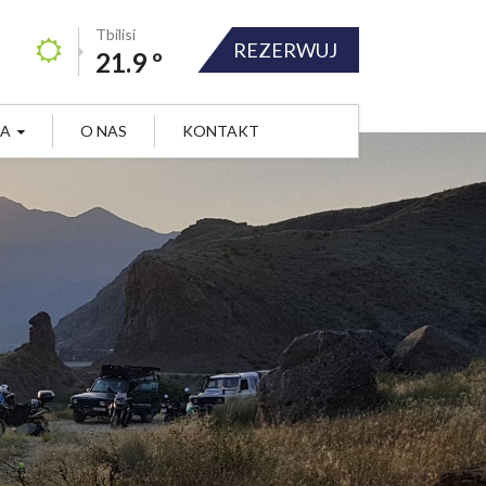
Tbilisi
REZERWUJ
21.9 º
JA
O NAS
KONTAKT