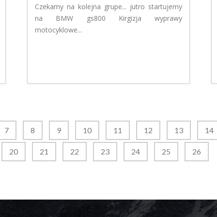
Czekamy na kolejna grupe... jutro startujemy
na BMW gs800 Kirgizja wyprawy
motocyklowe...
7
8
9
10
11
12
13
14
20
21
22
23
24
25
26