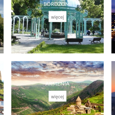
BORDŻOMI
więcej
ARMENIA
więcej