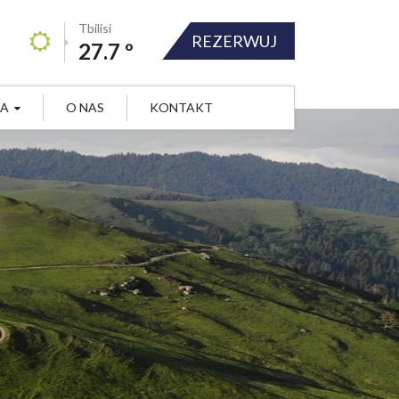
Tbilisi
REZERWUJ
27.7 º
JA
O NAS
KONTAKT
CIANE POLA