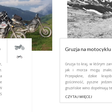
0
Gruzja na motocyklu 
r,
Gruzja to kraj, w którym za
e.
jak i morza mogą znaleź
ta
Przepiękne, dzikie krajo
ie
gościnność, pyszne jedzen
 W
gruzińskie wino dopełniają t
GS
CZYTAJ WIĘCEJ