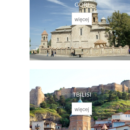
GORI
więcej
TBILISI
więcej