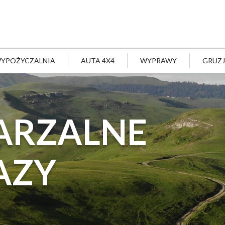
YPOŻYCZALNIA
AUTA 4X4
WYPRAWY
GRUZ
...HERBA
BATUMI...