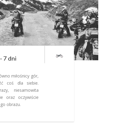
- 7 dni
równo miłośnicy gór,
ć coś dla siebie.
brazy, niesamowita
ie oraz oczywiście
ego obrazu.