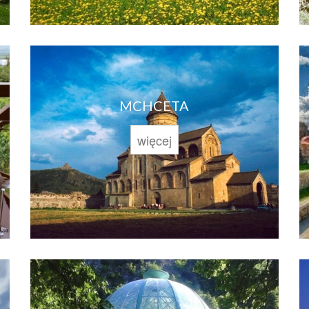
MCHCETA
więcej