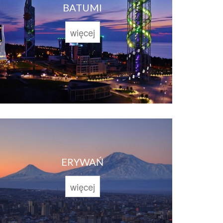
BATUMI
więcej
ERYWAŃ
więcej