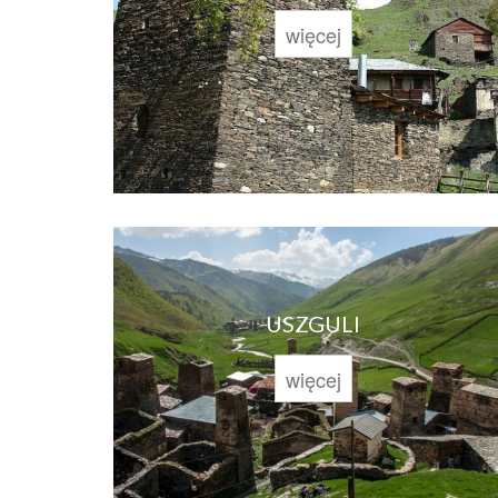
więcej
USZGULI
więcej