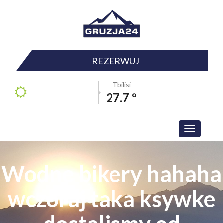
REZERWUJ
Tbilisi
27.7 º
Toggle
navigation
Wodne bikery hahaha
wczoraj taka ksywke