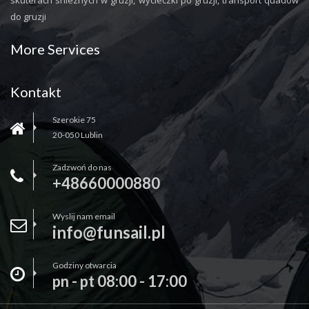
skuterach snieznych w gruzji, wycieczki po gruzji, transport quadow
do gruzji
More Services
Kontakt
Szerokie 75
20-050 Lublin
Zadzwoń do nas
+48660000880
Wyslij nam email
info@funsail.pl
Godziny otwarcia
pn - pt 08:00 - 17:00