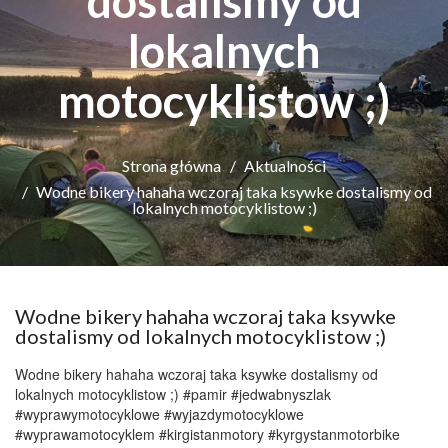
dostalismy od
lokalnych
motocyklistow ;)
Strona główna
Aktualności
Wodne bikery hahaha wczoraj taka ksywke dostalismy od
lokalnych motocyklistow ;)
Wodne bikery hahaha wczoraj taka ksywke
dostalismy od lokalnych motocyklistow ;)
Wodne bikery hahaha wczoraj taka ksywke dostalismy od
lokalnych motocyklistow ;) #pamir #jedwabnyszlak
#wyprawymotocyklowe #wyjazdymotocyklowe
#wyprawamotocyklem #kirgistanmotory #kyrgystanmotorbike