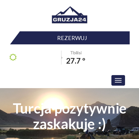
REZERWUJ
Tbilisi
27.7 º
Toggle
navigation
Turcja pozytywnie
zaskakuje :)