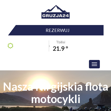
REZERWUJ
Tbilisi
21.9 º
Toggle
navigation
Nasza Kirgijskia flota
motocykli