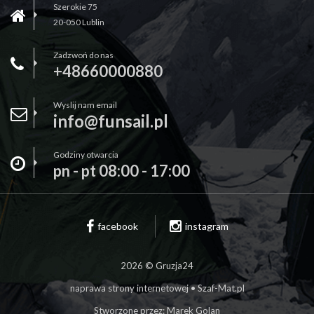
Szerokie 75
20-050 Lublin
Zadzwoń do nas
+48660000880
Wyslij nam email
info@funsail.pl
Godziny otwarcia
pn - pt 08:00 - 17:00
facebook
instagram
2026 © Gruzja24
naprawa strony internetowej • Szaf-Mat.pl
Stworzone przez:
Marek Golan