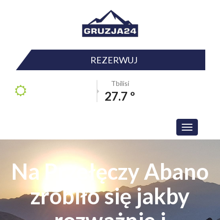
REZERWUJ
Tbilisi
27.7 º
Toggle
navigation
Na Przełęczy Abano
zrobiło się jakby