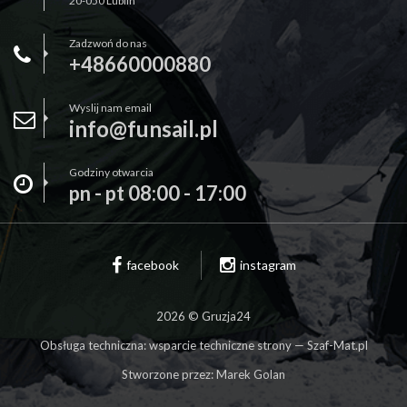
20-050 Lublin
Zadzwoń do nas
+48660000880
Wyslij nam email
info@funsail.pl
Godziny otwarcia
pn - pt 08:00 - 17:00
facebook
instagram
2026 © Gruzja24
Obsługa techniczna:
wsparcie techniczne strony — Szaf-Mat.pl
Stworzone przez:
Marek Golan