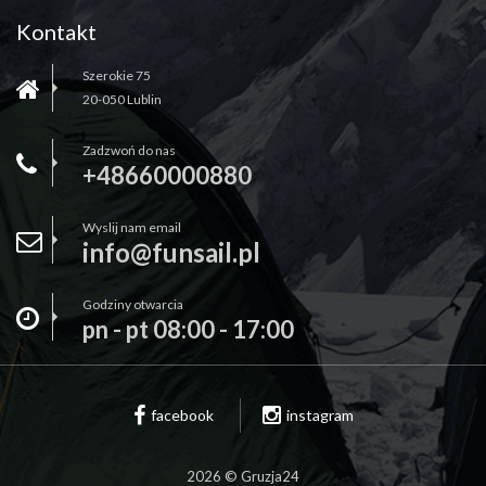
Kontakt
Szerokie 75
20-050 Lublin
Zadzwoń do nas
+48660000880
Wyslij nam email
info@funsail.pl
Godziny otwarcia
pn - pt 08:00 - 17:00
facebook
instagram
2026 © Gruzja24