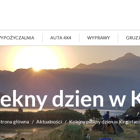
YPOŻYCZALNIA
AUTA 4X4
WYPRAWY
GRUZ
iekny dzien w K
Strona główna
Aktualności
Kolejny piekny dzien w Kirgistani