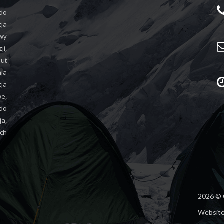
 do
zja
wy
i,
aut
nia
ja
we,
do
ja,
ych
2026 © 
Website