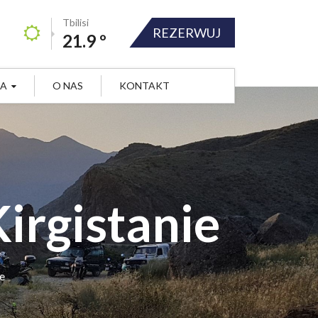
Tbilisi
REZERWUJ
21.9 º
JA
O NAS
KONTAKT
irgistanie
e