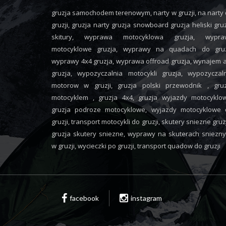
gruzja samochodem terenowym, narty w gruzji, na narty
gruzji, gruzja narty gruzja snowboard gruzja heliski gru
skitury, wyprawa motocyklowa gruzja, wypra
motocyklowe gruzja, wyprawy na quadach do gruzj
wyprawy 4x4 gruzja, wyprawa offroad gruzja, wynajem 
gruzja, wypozyczalnia motocykli gruzja, wypozyczal
motorow w gruzji, gruzja polski przewodnik , gruz
motocyklem , gruzja 4x4, gruzja wyjazdy motocyklo
gruzja podroze motocyklowe, wyjazdy motocyklowe 
gruzji, transport motocykli do gruzji, skutery sniezne gruz
gruzja skutery sniezne, wyprawy na skuterach sniezn
w gruzji, wycieczki po gruzji, transport quadow do gruzji
facebook
instagram