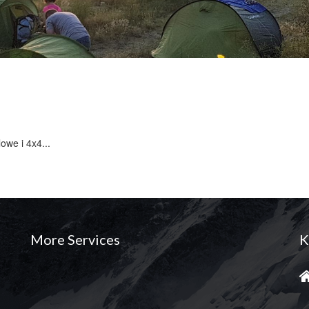
owe i 4x4...
More Services
K