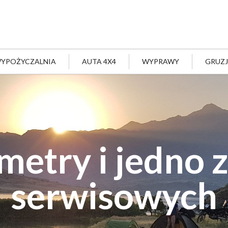
YPOŻYCZALNIA
AUTA 4X4
WYPRAWY
GRUZ
metry i jedno 
serwisowych