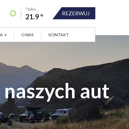
Tbilisi
REZERWUJ
21.9 º
JA
O NAS
KONTAKT
z naszych aut