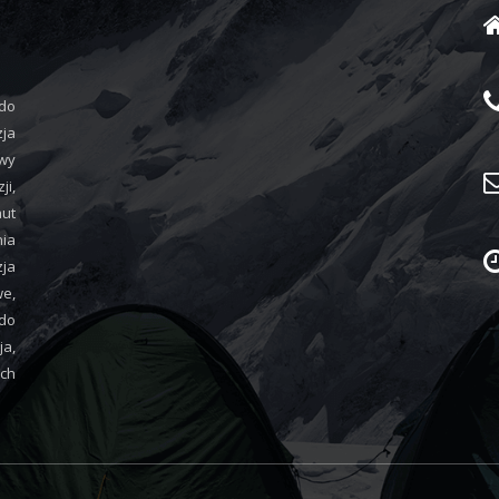
 do
zja
wy
i,
aut
nia
ja
we,
do
ja,
ych