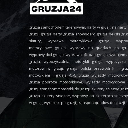
gruzja samochodem terenowym, narty w gruzji, na narty
gruzji, gruzja narty gruzja snowboard gruzja heliski gru
skitury, wyprawa motocyklowa gruzja, wypra
motocyklowe gruzja, wyprawy na quadach do gruzj
wyprawy 4x4 gruzja, wyprawa offroad gruzja, wynajem 
gruzja, wypozyczalnia motocykli gruzja, wypozyczal
motorow w gruzji, gruzja polski przewodnik , gruz
motocyklem , gruzja 4x4, gruzja wyjazdy motocyklo
gruzja podroze motocyklowe, wyjazdy motocyklowe 
gruzji, transport motocykli do gruzji, skutery sniezne gruz
gruzja skutery sniezne, wyprawy na skuterach sniezn
w gruzji, wycieczki po gruzji, transport quadow do gruzji