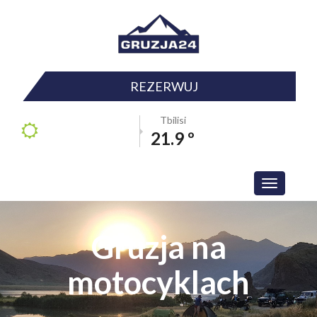
REZERWUJ
Tbilisi
21.9 º
Toggle
navigation
Gruzja na
motocyklach