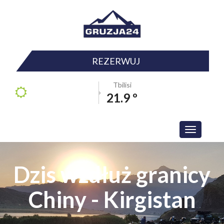
REZERWUJ
Tbilisi
21.9 º
Toggle
navigation
Dzis wzdłuż granicy
Chiny - Kirgistan