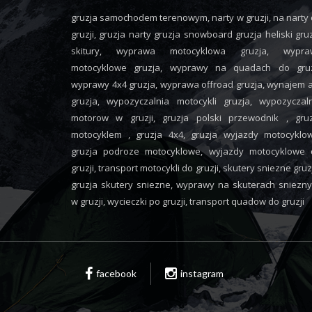
gruzja samochodem terenowym, narty w gruzji, na narty
gruzji, gruzja narty gruzja snowboard gruzja heliski gru
skitury, wyprawa motocyklowa gruzja, wypra
motocyklowe gruzja, wyprawy na quadach do gruzj
wyprawy 4x4 gruzja, wyprawa offroad gruzja, wynajem 
gruzja, wypozyczalnia motocykli gruzja, wypozyczal
motorow w gruzji, gruzja polski przewodnik , gruz
motocyklem , gruzja 4x4, gruzja wyjazdy motocyklo
gruzja podroze motocyklowe, wyjazdy motocyklowe 
gruzji, transport motocykli do gruzji, skutery sniezne gruz
gruzja skutery sniezne, wyprawy na skuterach sniezn
w gruzji, wycieczki po gruzji, transport quadow do gruzji
facebook
instagram