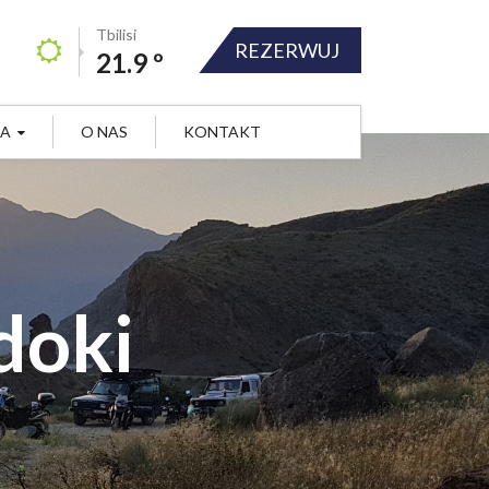
Tbilisi
REZERWUJ
21.9 º
JA
O NAS
KONTAKT
doki