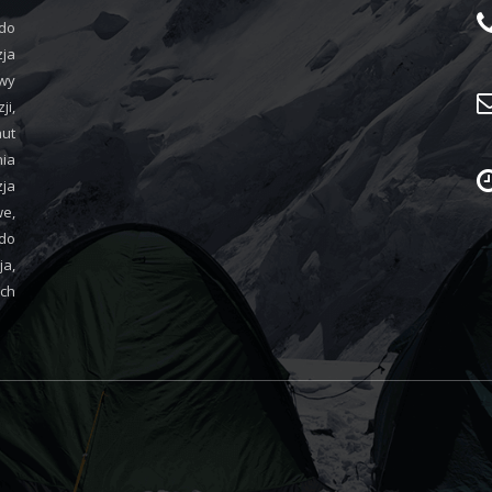
 do
zja
wy
i,
aut
nia
ja
we,
do
ja,
ych