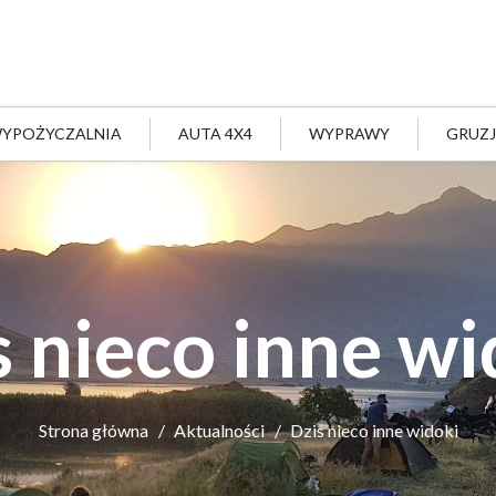
YPOŻYCZALNIA
AUTA 4X4
WYPRAWY
GRUZ
s nieco inne wi
Strona główna
Aktualności
Dzis nieco inne widoki