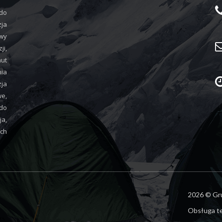
 do
zja
wy
i,
aut
nia
ja
we,
do
ja,
ych
2026 © Gr
Obsługa t