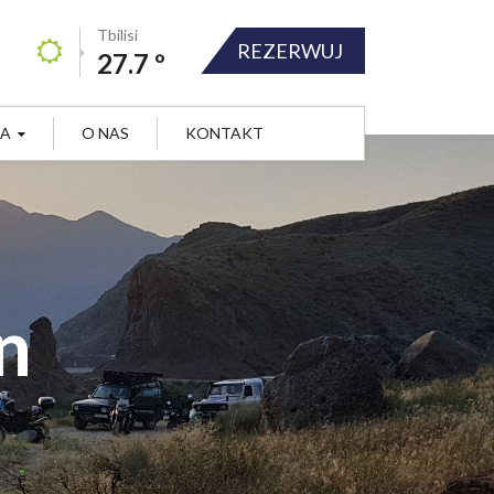
Tbilisi
REZERWUJ
27.7 º
JA
O NAS
KONTAKT
n