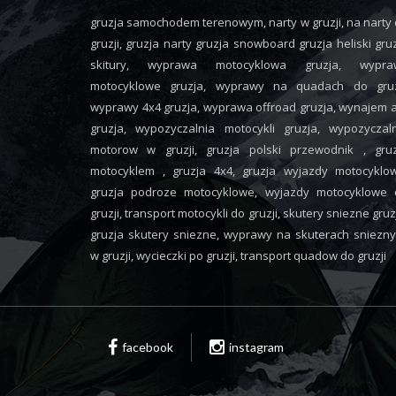
gruzja samochodem terenowym, narty w gruzji, na narty
gruzji, gruzja narty gruzja snowboard gruzja heliski gru
skitury, wyprawa motocyklowa gruzja, wypra
motocyklowe gruzja, wyprawy na quadach do gruzj
wyprawy 4x4 gruzja, wyprawa offroad gruzja, wynajem 
gruzja, wypozyczalnia motocykli gruzja, wypozyczal
motorow w gruzji, gruzja polski przewodnik , gruz
motocyklem , gruzja 4x4, gruzja wyjazdy motocyklo
gruzja podroze motocyklowe, wyjazdy motocyklowe 
gruzji, transport motocykli do gruzji, skutery sniezne gruz
gruzja skutery sniezne, wyprawy na skuterach sniezn
w gruzji, wycieczki po gruzji, transport quadow do gruzji
facebook
instagram