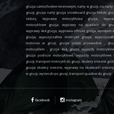
gruzja samochodem terenowym, narty w gruzji, na narty
gruzji, gruzja narty gruzja snowboard gruzja heliski gru
skitury, wyprawa motocyklowa gruzja, wypra
motocyklowe gruzja, wyprawy na quadach do gruzj
wyprawy 4x4 gruzja, wyprawa offroad gruzja, wynajem 
gruzja, wypozyczalnia motocykli gruzja, wypozyczal
motorow w gruzji, gruzja polski przewodnik , gruz
motocyklem , gruzja 4x4, gruzja wyjazdy motocyklo
gruzja podroze motocyklowe, wyjazdy motocyklowe 
gruzji, transport motocykli do gruzji, skutery sniezne gruz
gruzja skutery sniezne, wyprawy na skuterach sniezn
w gruzji, wycieczki po gruzji, transport quadow do gruzji
facebook
instagram