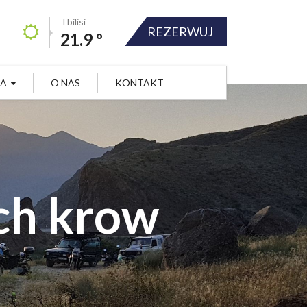
Tbilisi
REZERWUJ
21.9 º
JA
O NAS
KONTAKT
ich krow