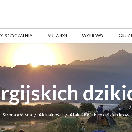
YPOŻYCZALNIA
AUTA 4X4
WYPRAWY
GRUZ
rgijskich dzik
Strona główna
Aktualności
Atak Kirgijskich dzikich krow