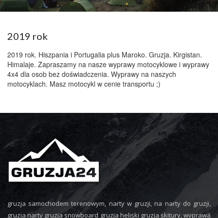
2019 rok
2019 rok. Hiszpania i Portugalia plus Maroko. Gruzja. Kirgistan.
Himalaje. Zapraszamy na nasze wyprawy motocyklowe i wyprawy
4x4 dla osob bez doświadczenia. Wyprawy na naszych
motocyklach. Masz motocykl w cenie transportu ;)
gruzja samochodem terenowym, narty w gruzji, na narty do gruzji,
gruzja narty gruzja snowboard gruzja heliski gruzja skitury, wyprawa