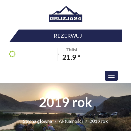
REZERWUJ
Tbilisi
21.9 º
Toggle
navigation
2019 rok
Strona główna
Aktualności
2019 rok