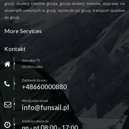
gruzji, skutery sniezne gruzja, gruzja skutery sniezne, wyprawy na
skuterach snieznych w gruzji, wycieczki po gruzji, transport quadow
do gruzji
More Services
Kontakt
Szerokie 75
20-050 Lublin
Zadzwoń do nas
+48660000880
Wyslij nam email
info@funsail.pl
Godziny otwarcia
pn - pt 08:00 - 17:00