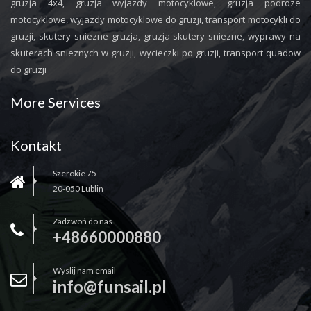
gruzja 4x4, gruzja wyjazdy motocyklowe, gruzja podroze
motocyklowe, wyjazdy motocyklowe do gruzji, transport motocykli do
gruzji, skutery sniezne gruzja, gruzja skutery sniezne, wyprawy na
skuterach snieznych w gruzji, wycieczki po gruzji, transport quadow
do gruzji
More Services
Kontakt
Szerokie 75
20-050 Lublin
Zadzwoń do nas
+48660000880
Wyslij nam email
info@funsail.pl